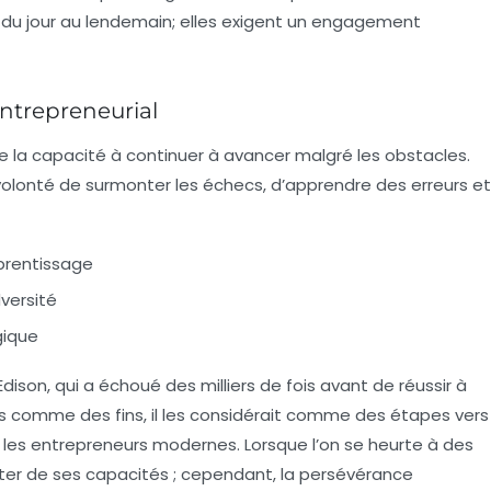
 du jour au lendemain; elles exigent un engagement
entrepreneurial
la capacité à continuer à avancer malgré les obstacles.
 volonté de surmonter les échecs, d’apprendre des erreurs et
prentissage
versité
gique
son, qui a échoué des milliers de fois avant de réussir à
ecs comme des fins, il les considérait comme des étapes vers
r les entrepreneurs modernes. Lorsque l’on se heurte à des
uter de ses capacités ; cependant, la persévérance